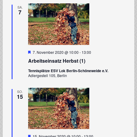
SA.
7
Hervorgehoben
7. November 2020 @ 10:00
-
13:00
Arbeitseinsatz Herbst (1)
Tennisplätze ESV Lok Berlin-Schöneweide e.V.
Adlergestell 105, Berlin
SO.
15
Hervorgehoben
15. November 2020 @ 10:00
-
13:00