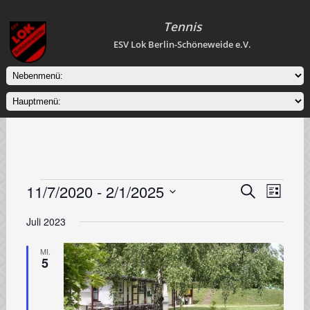
Tennis
ESV Lok Berlin-Schöneweide e.V.
Veranstaltungen
11/7/2020
 - 
2/1/2025
Veranstaltung
Veranstal
Suche
Liste
Ansichten
Suche
Datum
Navigati
wählen.
Juli 2023
und
Ansichten,
MI.
5
Navigation