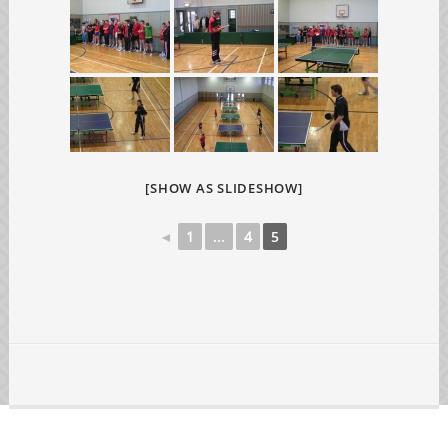
[SHOW AS SLIDESHOW]
◄
1
...
4
5