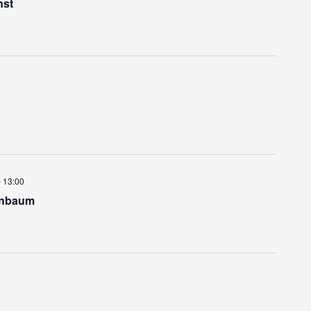
Navigation
nst
@ 13:00
enbaum