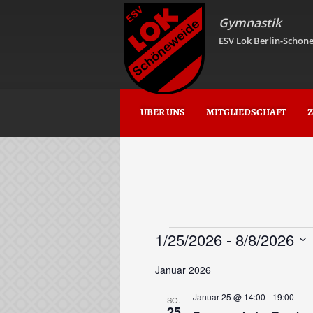
Gymnastik
ESV Lok Berlin-Schöne
ÜBER UNS
MITGLIEDSCHAFT
Z
Veranstaltungen
1/25/2026
 - 
8/8/2026
Datum
wählen.
Januar 2026
Januar 25 @ 14:00
-
19:00
SO.
25