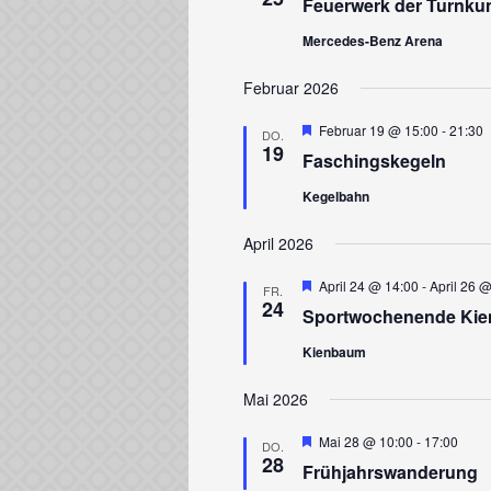
Feuerwerk der Turnku
Mercedes-Benz Arena
Februar 2026
Hervorgehoben
Februar 19 @ 15:00
-
21:30
DO.
19
Faschingskegeln
Kegelbahn
April 2026
Hervorgehoben
April 24 @ 14:00
-
April 26 
FR.
24
Sportwochenende Ki
Kienbaum
Mai 2026
Hervorgehoben
Mai 28 @ 10:00
-
17:00
DO.
28
Frühjahrswanderung