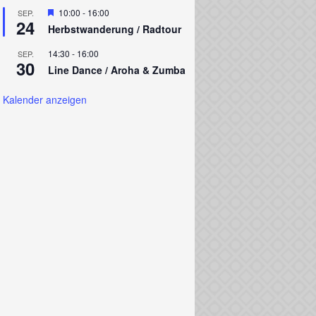
Hervorgehoben
10:00
-
16:00
SEP.
24
Herbstwanderung / Radtour
14:30
-
16:00
SEP.
30
Line Dance / Aroha & Zumba
Kalender anzeigen