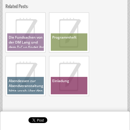
Related Posts:
Die Fundsachen von
Programmheft
der DM Lang und
dem D-Cup findet ihr
hier
Abendessen zur
Einladung
Abendveranstaltung
bitte vorab über den
O-Manger buchen
und bezahlen