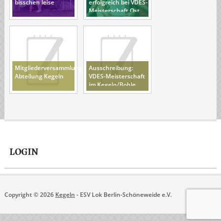
bisschen leise
erfolgreich bei VDES-
Meisterschaft Ost
Mitgliederversammlung
Ausschreibung:
Abteilung Kegeln
VDES-Meisterschaft
im Kegeln/Bohle
(30.6-2.7 in
Oranienburg)
LOGIN
Copyright © 2026
Kegeln
- ESV Lok Berlin-Schöneweide e.V.