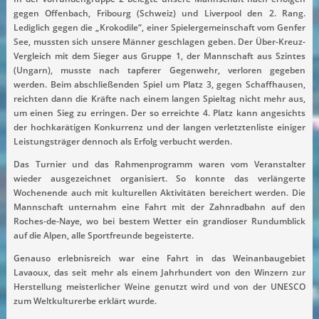
gegen Offenbach, Fribourg (Schweiz) und Liverpool den 2. Rang.
Lediglich gegen die „Krokodile“, einer Spielergemeinschaft vom Genfer
See, mussten sich unsere Männer geschlagen geben. Der Über-Kreuz-
Vergleich mit dem Sieger aus Gruppe 1, der Mannschaft aus Szintes
(Ungarn), musste nach tapferer Gegenwehr, verloren gegeben
werden. Beim abschließenden Spiel um Platz 3, gegen Schaffhausen,
reichten dann die Kräfte nach einem langen Spieltag nicht mehr aus,
um einen Sieg zu erringen. Der so erreichte 4. Platz kann angesichts
der hochkarätigen Konkurrenz und der langen verletztenliste einiger
Leistungsträger dennoch als Erfolg verbucht werden.
Das Turnier und das Rahmenprogramm waren vom Veranstalter
wieder ausgezeichnet organisiert. So konnte das verlängerte
Wochenende auch mit kulturellen Aktivitäten bereichert werden. Die
Mannschaft unternahm eine Fahrt mit der Zahnradbahn auf den
Roches-de-Naye, wo bei bestem Wetter ein grandioser Rundumblick
auf die Alpen, alle Sportfreunde begeisterte.
Genauso erlebnisreich war eine Fahrt in das Weinanbaugebiet
Lavaoux, das seit mehr als einem Jahrhundert von den Winzern zur
Herstellung meisterlicher Weine genutzt wird und von der UNESCO
zum Weltkulturerbe erklärt wurde.