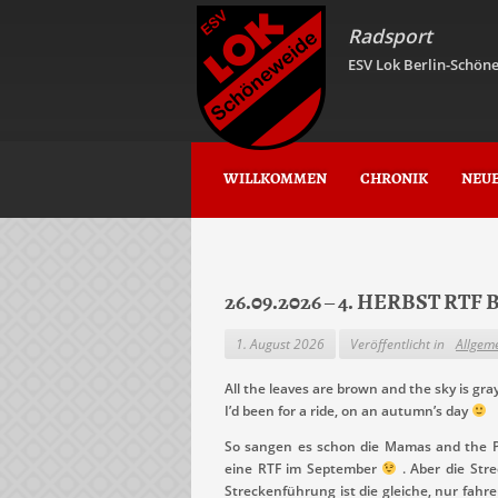
Radsport
ESV Lok Berlin-Schöne
WILLKOMMEN
CHRONIK
NEU
26.09.2026 – 4. HERBST R
1. August 2026
Veröffentlicht in
Allgem
All the leaves are brown and the sky is gray
I’d been for a ride, on an autumn’s day
So sangen es schon die Mamas and the P
eine RTF im September
. Aber die Str
Streckenführung ist die gleiche, nur fah