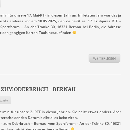
min für unsere 17. Mai-RTF in diesem Jahr an. Im letzten Jahr war das ja
hts anderes vor am 10.05.2025, den da heißt es: 17. Frühjares RTF –
portforum – An der Tränke 30, 16321 Bernau bei Berlin, die Adresse
mit den gängigen Karten-Tools herausfinden
WEITERLESEN
AU – ZUM ODERBRUCH – BERNAU
emein
rmin für unsere 2. RTF in diesm Jahr an. Sie heist etwas anders. Aber
rscheidenden Datum bleibt alles beim Alten.
u – zum Oderbruch – Bernau, vom Sportforum – An der Tränke 30, 16321
a, und wer nicht, der kann es herausfinden