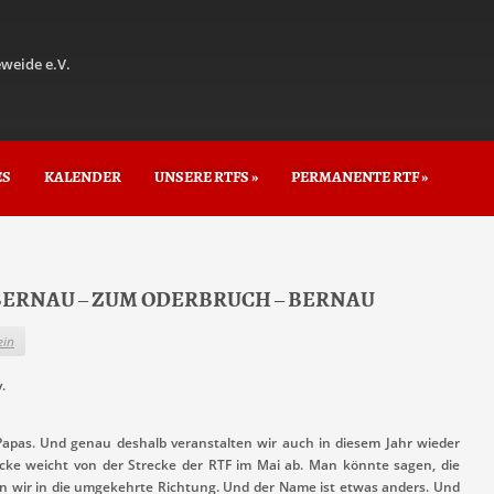
weide e.V.
ES
KALENDER
UNSERE RTFS
»
PERMANENTE RTF
»
TF BERNAU – ZUM ODERBRUCH – BERNAU
ein
.
apas. Und genau deshalb veranstalten wir auch in diesem Jahr wieder
ecke weicht von der Strecke der RTF im Mai ab. Man könnte sagen, die
ren wir in die umgekehrte Richtung. Und der Name ist etwas anders. Und