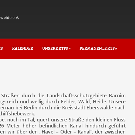
weide e.V.
ES
KALENDER
UNSERE RTFS
»
PERMANENTE RTF
»
 Straßen durch die Landschaftsschutzgebiete Barnim
gsreich und wellig durch Felder, Wald, Heide. Unsere
ernau bei Berlin durch die Kreisstadt Eberswalde nach
chiffshebewerk.
e, noch im Tal, quert unsere Straße den kleinen Fluss
26 Meter höher befindlichen Kanal hindurch geführt
n wir über den „Havel – Oder – Kanal“, der zwischen