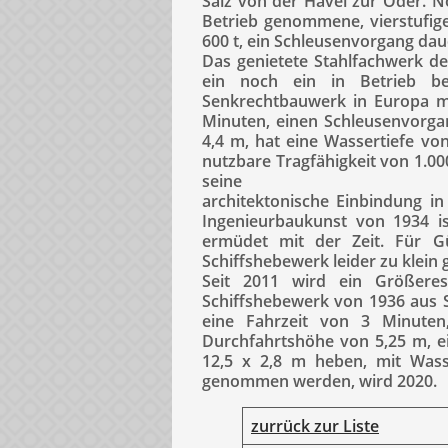
Salz von der Havel zur Oder. N
Betrieb genommene, vierstufige
600 t, ein Schleusenvorgang daue
Das genietete Stahlfachwerk d
ein noch ein in Betrieb be
Senkrechtbauwerk in Europa m
Minuten, einen Schleusenvorga
4,4 m, hat eine Wassertiefe von
nutzbare Tragfähigkeit von 1.000
seine
architektonische Einbindung i
Ingenieurbaukunst von 1934 ist
ermüdet mit der Zeit. Für Gü
Schiffshebewerk leider zu klein
Seit 2011 wird ein Größere
Schiffshebewerk von 1936 aus St
eine Fahrzeit von 3 Minuten
Durchfahrtshöhe von 5,25 m, ei
12,5 x 2,8 m heben, mit Wasse
genommen werden, wird 2020.
zurrück zur Liste