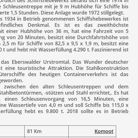
ördlich des Schiffshebewerks befand sich eine 1914 in
 Schleusentreppe mit je 9 m Hubhöhe für Schiffe bis
rte 1,5 Stunden. Diese Anlage wurde 1972 stillgelegt.
es 1934 in Betrieb genommenen Schiffshebewerkes ist
findliches Denkmal. Es ist es das zweithöchste
it einer Hubhöhe von 36 m, hat eine Fahrzeit von 5
ng von 20 Minuten, besitzt eine Durchfahrtshöhe von
 2,5 m für Schiffe von 82,5 x 9,5 x 1,9 m, besitzt eine
 t und hebt mit Wasserfüllung 4.290 t. Faszinierend ist
n das Eberswalder Urstromtal. Das Wunder deutscher
 eine touristische Attraktion. Die Stahlkonstruktion
terschiffe des heutigen Containerverkehrs ist das
 geworden.
s zwischen den alten Schleusentreppen und dem
ahlbetontürmen, -stützen und Stahl errichtet,. Es hat
, einen Schleusenvorgang von 16,5 Minuten, eine
ne Wassertiefe von 4,0 m und soll Schiffe bis 115,0 x
rfüllung hebt es 9.800 t. 2018 sollte es in Betrieb
81 Km
Komoot