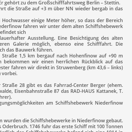
Er gehört zu dem Großschifffahrtsweg Berlin – Stettin.
rt die Straße auf +3 m über NN wieder bergab in das
i Hochwasser einige Meter höher, so dass der Bereich
iederfinow fahren wir unter dem alten Schiffshebewerk
efindet sich
auerhafter Ausstellung. Eine Besichtigung des alten
ren Galerie möglich, ebenso eine Schifffahrt. Die
rch das Bauwerk führen.
e Straße 1,5 km bergauf nach Hohenfinow auf +90 m
 bekommen wir einen herrlichen Rückblick auf das
ter fahren wir direkt in Struwenberg (km 43,6 – links)
 vorbei.
 Straße 28 gibt es das Fahrrad-Center Berger (ehem.
walde, Eisenbahnstraße 87 das RAD-HAUS Kattanek, T.
rer).
egungsmöglichkeiten am Schiffshebewerk Niederfinow
 wurden die Schiffshebewerke in Niederfinow gebaut.
es Oderbruch. 1746 fuhr das erste Schiff mit 100 Tonnen