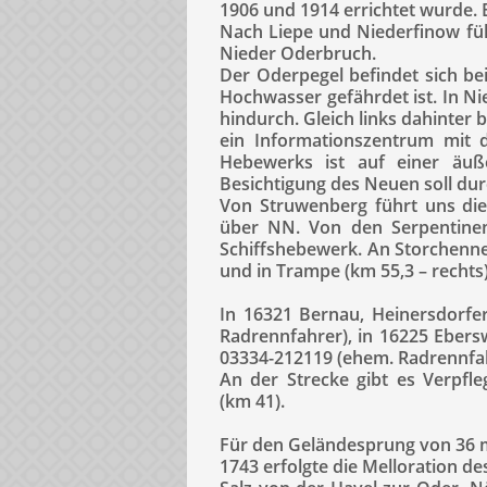
1906 und 1914 errichtet wurde. 
Nach Liepe und Niederfinow füh
Nieder Oderbruch.
Der Oderpegel befindet sich be
Hochwasser gefährdet ist. In N
hindurch. Gleich links dahinter b
ein Informationszentrum mit d
Hebewerks ist auf einer äuße
Besichtigung des Neuen soll du
Von Struwenberg führt uns di
über NN. Von den Serpentinen
Schiffshebewerk. An Storchennes
und in Trampe (km 55,3 – rechts)
In 16321 Bernau, Heinersdorfer
Radrennfahrer), in 16225 Ebers
03334-212119 (ehem. Radrennfah
An der Strecke gibt es Verpfl
(km 41).
Für den Geländesprung von 36 m
1743 erfolgte die Melloration d