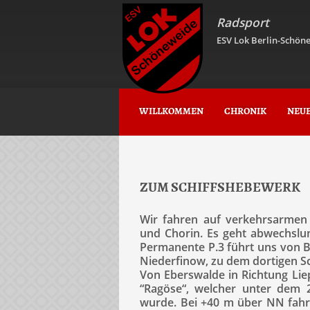
Radsport
ESV Lok Berlin-Schöne
WILLKOMMEN
CHRONIK
NEU
ZUM SCHIFFSHEBEWERK
Wir fahren auf verkehrsarmen
und Chorin. Es geht abwechslun
Permanente P.3 führt uns von B
Niederfinow, zu dem dortigen S
Von Eberswalde in Richtung Liep
“Ragöse“, welcher unter dem 
wurde. Bei +40 m über NN fahre