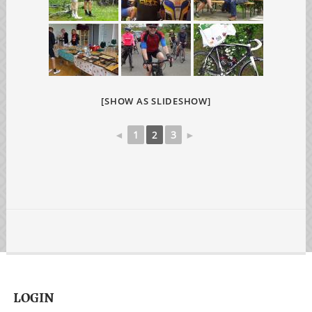
[SHOW AS SLIDESHOW]
◄
1
2
3
►
LOGIN