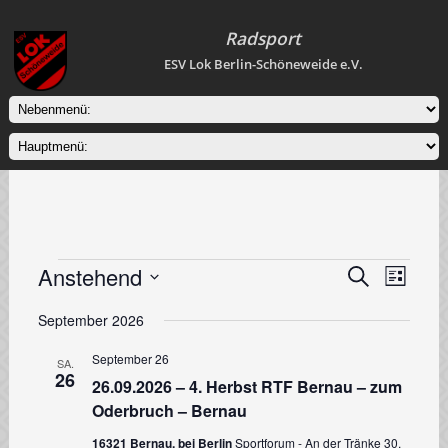
Radsport
ESV Lok Berlin-Schöneweide e.V.
Veranstaltungen
Anstehend
Veranstaltung
Veranstal
Suche
Liste
Ansichten
Suche
Datum
Navigati
wählen.
September 2026
und
Ansichten,
September 26
SA.
26
Navigation
26.09.2026 – 4. Herbst RTF Bernau – zum
Oderbruch – Bernau
16321 Bernau, bei Berlin
Sportforum - An der Tränke 30,