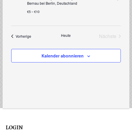
Bernau bei Berlin, Deutschland
€5 – €10
Heute
Nächste
Veranstaltungen
Vorherige
Veranstalt
Kalender abonnieren
LOGIN