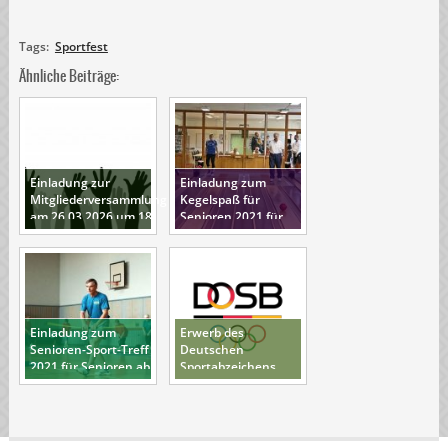
Tags:
Sportfest
Ähnliche Beiträge:
Einladung zur
Einladung zum
Mitgliederversammlung
Kegelspaß für
am 26.03.2026 um 18
Senioren 2021 für
Uhr
Senioren ab 60 Jahre
Einladung zum
Erwerb des
Senioren-Sport-Treff
Deutschen
2021 für Senioren ab
Sportabzeichens
60 Jahre
2021 - bei uns ist es
möglich!