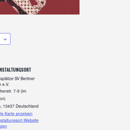
NSTALTUNGSORT
splätze SV Berliner
 e.V.
enstr. 7-9 (im
on)
n
,
13437
Deutschland
le Karte anzeigen
staltungsort-Website
igen