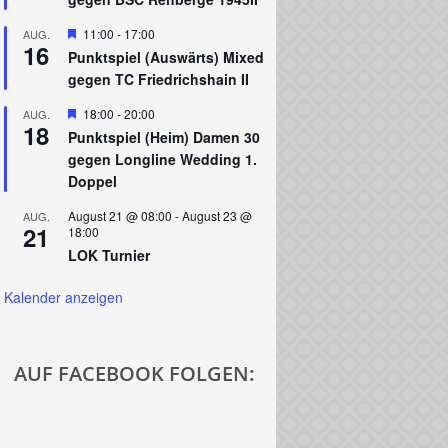
Hervorgehoben
11:00
-
17:00
AUG.
16
Punktspiel (Auswärts) Mixed
gegen TC Friedrichshain II
Hervorgehoben
18:00
-
20:00
AUG.
18
Punktspiel (Heim) Damen 30
gegen Longline Wedding 1.
Doppel
August 21 @ 08:00
-
August 23 @
AUG.
21
18:00
LOK Turnier
Kalender anzeigen
AUF FACEBOOK FOLGEN: