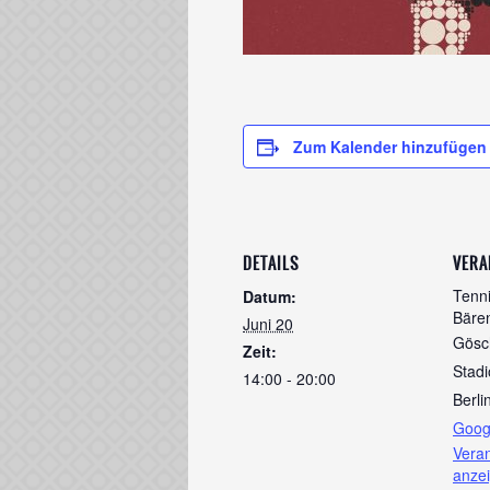
Zum Kalender hinzufügen
DETAILS
VERA
Tenni
Datum:
Bären
Juni 20
Gösch
Zeit:
Stadi
14:00 - 20:00
Berli
Goog
Veran
anze