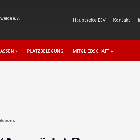
weide e.V.
Hauptseite ESV
Kontakt
LASSEN
»
PLATZBELEGUNG
MITGLIEDSCHAFT
»
gefunden.