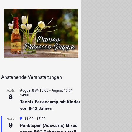
Anstehende Veranstaltungen
August 8 @ 10:00
-
August 10 @
AUG.
8
14:00
Tennis Feriencamp mit Kinder
von 9-12 Jahren
Hervorgehoben
11:00
-
17:00
AUG.
9
Punktspiel (Auswärts) Mixed
gegen BSC Rehberge 1945II