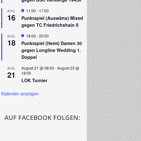
Hervorgehoben
11:00
-
17:00
AUG.
16
Punktspiel (Auswärts) Mixed
gegen TC Friedrichshain II
Hervorgehoben
18:00
-
20:00
AUG.
18
Punktspiel (Heim) Damen 30
gegen Longline Wedding 1.
Doppel
August 21 @ 08:00
-
August 23 @
AUG.
21
18:00
LOK Turnier
Kalender anzeigen
AUF FACEBOOK FOLGEN: