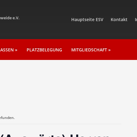
weide e.V.
Hauptseite ESV
Kontakt
LASSEN
»
PLATZBELEGUNG
MITGLIEDSCHAFT
»
gefunden.