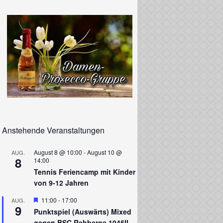
Anstehende Veranstaltungen
August 8 @ 10:00
-
August 10 @
AUG.
8
14:00
Tennis Feriencamp mit Kinder
von 9-12 Jahren
Hervorgehoben
11:00
-
17:00
AUG.
9
Punktspiel (Auswärts) Mixed
gegen BSC Rehberge 1945II