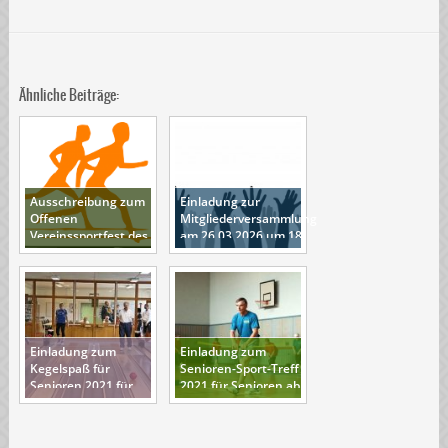
Ähnliche Beiträge:
Ausschreibung zum
Einladung zur
Offenen
Mitgliederversammlung
Vereinssportfest des
am 26.03.2026 um 18
ESV Lok Berlin-
Uhr
Schöneweide e.V.
Einladung zum
Einladung zum
Kegelspaß für
Senioren-Sport-Treff
Senioren 2021 für
2021 für Senioren ab
Senioren ab 60 Jahre
60 Jahre