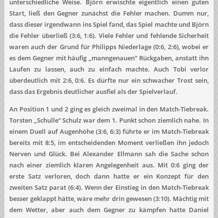
unterschiedliche Weise. Björn erwischte eigentlich einen guten
Start, ließ den Gegner zunächst die Fehler machen. Dumm nur,
dass dieser irgendwann ins Spiel fand, das Spiel machte und Björn
die Fehler überließ (3:6, 1:6). Viele Fehler und fehlende Sicherheit
waren auch der Grund für Philipps Niederlage (0:6, 2:6), wobei er
es dem Gegner mit häufig „manngenauen“ Rückgaben, anstatt ihn
Laufen zu lassen, auch zu einfach machte. Auch Tobi verlor
überdeutlich mit 2:6, 0:6. Es dürfte nur ein schwacher Trost sein,
dass das Ergebnis deutlicher ausfiel als der Spielverlauf.
An Position 1 und 2 ging es gleich zweimal in den Match-Tiebreak.
Torsten „Schulle“ Schulz war dem 1. Punkt schon ziemlich nahe. In
einem Duell auf Augenhöhe (3:6, 6:3) führte er im Match-Tiebreak
bereits mit 8:5, im entscheidenden Moment verließen ihn jedoch
Nerven und Glück. Bei Alexander Ellmann sah die Sache schon
nach einer ziemlich klaren Angelegenheit aus. Mit 0:6 ging der
erste Satz verloren, doch dann hatte er ein Konzept für den
zweiten Satz parat (6:4). Wenn der Einstieg in den Match-Tiebreak
besser geklappt hätte, wäre mehr drin gewesen (3:10). Mächtig mit
dem Wetter, aber auch dem Gegner zu kämpfen hatte Daniel