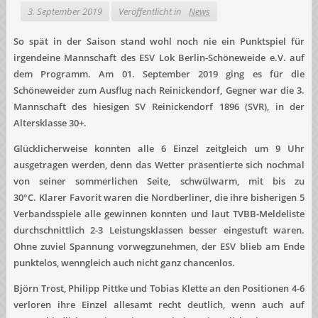
3. September 2019
Veröffentlicht in
News
So spät in der Saison stand wohl noch nie ein Punktspiel für
irgendeine Mannschaft des ESV Lok Berlin-Schöneweide e.V. auf
dem Programm. Am 01. September 2019 ging es für die
Schöneweider zum Ausflug nach Reinickendorf, Gegner war die 3.
Mannschaft des hiesigen SV Reinickendorf 1896 (SVR), in der
Altersklasse 30+.
Glücklicherweise konnten alle 6 Einzel zeitgleich um 9 Uhr
ausgetragen werden, denn das Wetter präsentierte sich nochmal
von seiner sommerlichen Seite, schwülwarm, mit bis zu
30°C. Klarer Favorit waren die Nordberliner, die ihre bisherigen 5
Verbandsspiele alle gewinnen konnten und laut TVBB-Meldeliste
durchschnittlich 2-3 Leistungsklassen besser eingestuft waren.
Ohne zuviel Spannung vorwegzunehmen, der ESV blieb am Ende
punktelos, wenngleich auch nicht ganz chancenlos.
Björn Trost, Philipp Pittke und Tobias Klette an den Positionen 4-6
verloren ihre Einzel allesamt recht deutlich, wenn auch auf