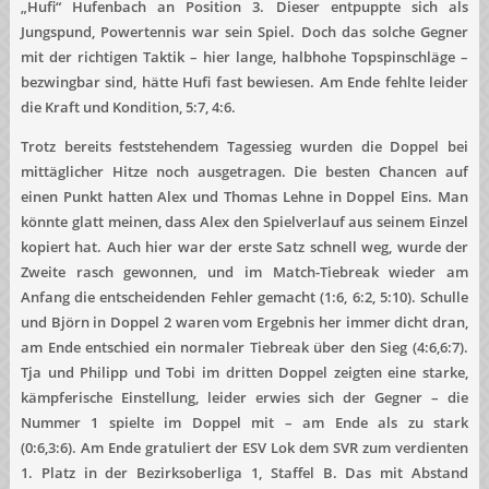
„Hufi“ Hufenbach an Position 3. Dieser entpuppte sich als
Jungspund, Powertennis war sein Spiel. Doch das solche Gegner
mit der richtigen Taktik – hier lange, halbhohe Topspinschläge –
bezwingbar sind, hätte Hufi fast bewiesen. Am Ende fehlte leider
die Kraft und Kondition, 5:7, 4:6.
Trotz bereits feststehendem Tagessieg wurden die Doppel bei
mittäglicher Hitze noch ausgetragen. Die besten Chancen auf
einen Punkt hatten Alex und Thomas Lehne in Doppel Eins. Man
könnte glatt meinen, dass Alex den Spielverlauf aus seinem Einzel
kopiert hat. Auch hier war der erste Satz schnell weg, wurde der
Zweite rasch gewonnen, und im Match-Tiebreak wieder am
Anfang die entscheidenden Fehler gemacht (1:6, 6:2, 5:10). Schulle
und Björn in Doppel 2 waren vom Ergebnis her immer dicht dran,
am Ende entschied ein normaler Tiebreak über den Sieg (4:6,6:7).
Tja und Philipp und Tobi im dritten Doppel zeigten eine starke,
kämpferische Einstellung, leider erwies sich der Gegner – die
Nummer 1 spielte im Doppel mit – am Ende als zu stark
(0:6,3:6). Am Ende gratuliert der ESV Lok dem SVR zum verdienten
1. Platz in der Bezirksoberliga 1, Staffel B. Das mit Abstand