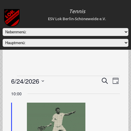
Tennis
ESV Lok Berlin-Schöneweide e.V.
Veranstaltungen
6/24/2026
Veranstaltung
Veranstal
Suche
Tag
Ansichten
Suche
für
Datum
Navigati
wählen.
10:00
und
24.
Ansichten,
Juni
Navigation
2026