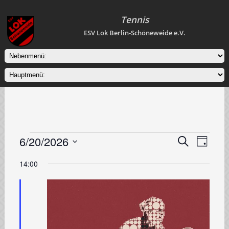
Tennis
ESV Lok Berlin-Schöneweide e.V.
Veranstaltungen
6/20/2026
Veranstaltung
Veranstal
Suche
Tag
Ansichten
Suche
für
Datum
Navigati
wählen.
14:00
und
20.
Ansichten,
Juni
Navigation
2026